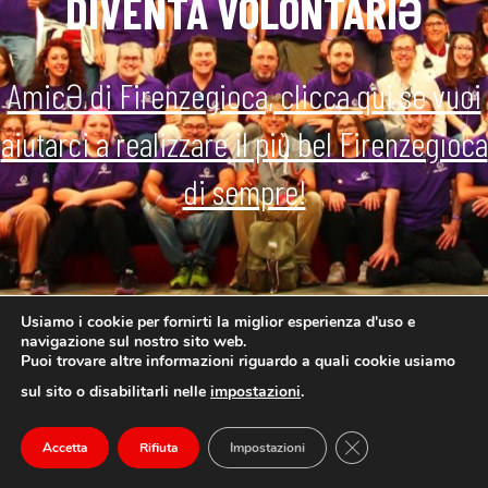
DIVENTA VOLONTARIƏ
AmicƏ di Firenzegioca, clicca qui se vuoi
aiutarci a realizzare il più bel Firenzegioca
di sempre!
Usiamo i cookie per fornirti la miglior esperienza d'uso e
navigazione sul nostro sito web.
Puoi trovare altre informazioni riguardo a quali cookie usiamo
sul sito o disabilitarli nelle
impostazioni
.
Close GDPR Cookie
Accetta
Rifiuta
Impostazioni