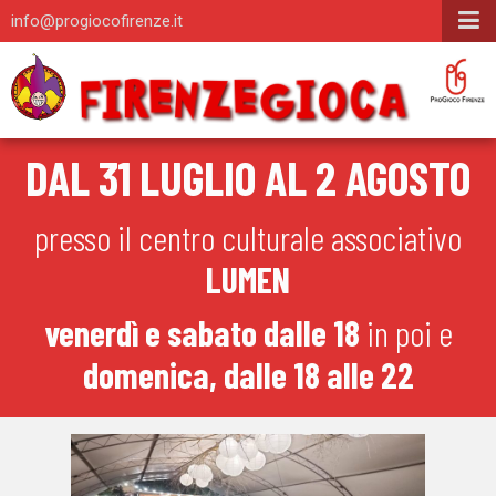
info@progiocofirenze.it
DAL 31 LUGLIO AL 2 AGOSTO
presso il centro culturale associativo
LUMEN
venerdì e sabato dalle 18
in poi e
domenica, dalle 18 alle 22