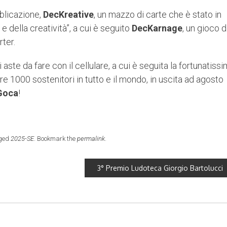
blicazione,
DecKreative
, un mazzo di carte che è stato in
 e della creatività”, a cui è seguito
DecKarnage
, un gioco d
rter.
 aste da fare con il cellulare, a cui è seguita la fortunatiss
ltre 1000 sostenitori in tutto e il mondo, in uscita ad agosto
eGoca
!
ged
2025-SE
. Bookmark the
permalink
.
3° Premio Ludoteca Giorgio Bartolucci