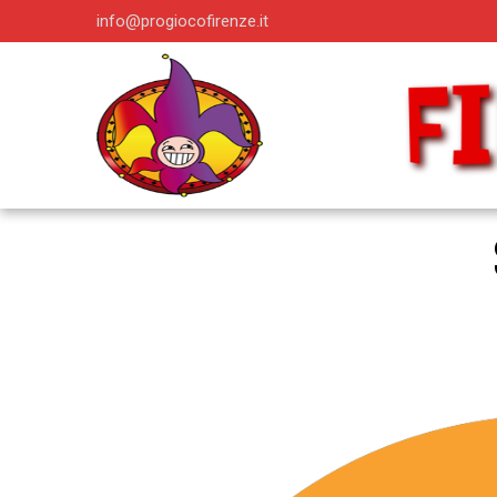
info@progiocofirenze.it