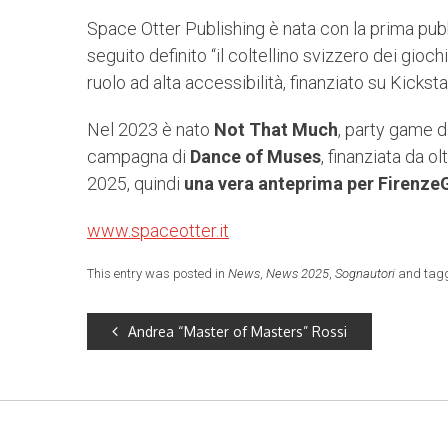
Space Otter Publishing è nata con la prima pub
seguito definito “il coltellino svizzero dei giochi
ruolo ad alta accessibilità, finanziato su Kicksta
Nel 2023 è nato
Not That Much
, party game di
campagna di
Dance of Muses
, finanziata da o
2025, quindi
una vera anteprima per Firenz
www.spaceotter.it
This entry was posted in
News
,
News 2025
,
Sognautori
and tag
Andrea “Master of Masters” Rossi