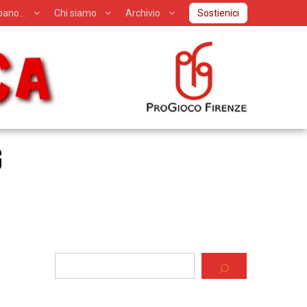
ipano…
Chi siamo
Archivio
Sostienici
G
Cerca