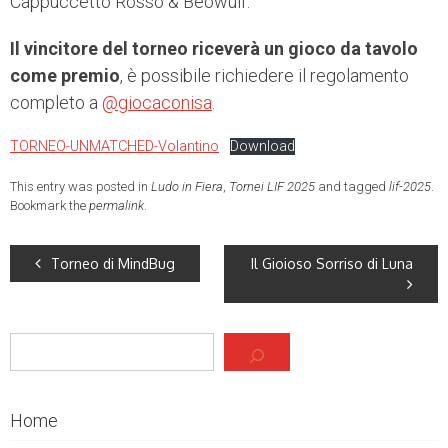
Cappuccetto Rosso & Beowulf.
Il vincitore del torneo riceverà un gioco da tavolo
come premio
, è possibile richiedere il regolamento
completo a
@giocaconisa
.
TORNEO-UNMATCHED-Volantino
Download
This entry was posted in
Ludo in Fiera
,
Tornei LIF 2025
and tagged
lif-2025
.
Bookmark the
permalink
.
Torneo di MindBug
Il Gioioso Sorriso di Luna
Cerca
Home