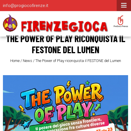
info@progiocofirenze.it
THE POWER OF PLAY RICONQUISTA IL
FESTONE DEL LUMEN
Home
/
News
/
The Power of Play riconquista il FESTONE del Lumen