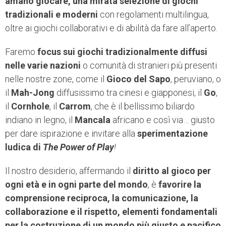
amano giocare, una mirata selezione di giochi
tradizionali e moderni
con regolamenti multilingua,
oltre ai giochi collaborativi e di abilità da fare all’aperto.
Faremo
focus sui giochi tradizionalmente diffusi
nelle varie nazioni
o comunità di stranieri più presenti
nelle nostre zone, come il
Gioco del Sapo
, peruviano, o
il
Mah-Jong
diffusissimo tra cinesi e giapponesi, il
Go
,
il
Cornhole
, il
Carrom
, che è il bellissimo biliardo
indiano in legno, il
Mancala
africano e così via… giusto
per dare ispirazione e invitare alla
sperimentazione
ludica di
The Power of Play
!
Il nostro desiderio, affermando il
diritto al gioco per
ogni età e in ogni parte del mondo
, è
favorire la
comprensione reciproca, la comunicazione, la
collaborazione e il rispetto, elementi fondamentali
per la costruzione di un mondo più giusto e pacifico