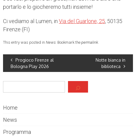
portarlo e lo giocheremo tutti insieme!
Ci vediamo al Lumen, in
Via del Guarlone, 25
, 50135
Firenze (FI)
This entry was posted in
News
. Bookmark the
permalink
.
Progioco Firenze al
Notte bianca in
Bologna Play 2026
biblioteca
Cerca
Home
News
Programma