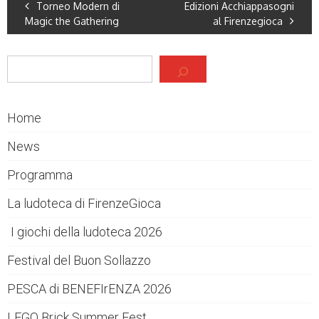
Torneo Modern di
Edizioni Acchiappasogni
Magic the Gathering
al Firenzegioca
Cerca
Home
News
Programma
La ludoteca di FirenzeGioca
I giochi della ludoteca 2026
Festival del Buon Sollazzo
PESCA di BENEFIrENZA 2026
LEGO Brick Summer Fest