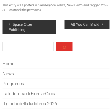
This entry was posted in
Firenzegioca
,
News
,
News 2025
and tagged
2025-
SE
. Bookmark the
permalink
.
Space Otter
All You Can Brick!
Publishing
Cerca
Home
News
Programma
La ludoteca di FirenzeGioca
I giochi della ludoteca 2026