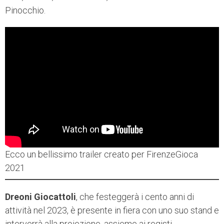
Pinocchio.
Ecco un bellissimo trailer creato per FirenzeGioca
2021
Dreoni Giocattoli
, che festeggerà i cento anni di
attività nel 2023, è presente in fiera con uno suo stand e
interverrà alla proiezione, assieme ai registi.