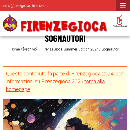
info@progiocofirenze.it
SOGNAUTORI
Home
/
[Archivio] – FirenzeGioca Summer Edition 2024
/
Sognautori
Questo contenuto fa parte di Firenzegioca 2024; per
informazioni su Firenzegioca 2026
torna alla
homepage