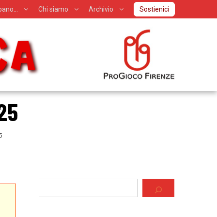
ipano…
Chi siamo
Archivio
Sostienici
25
5
Cerca