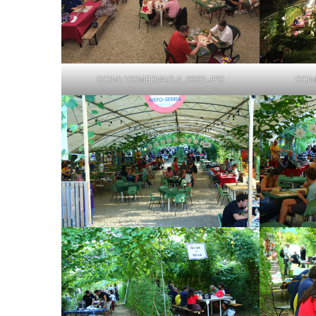
DCIM\100MEDIA\DJI_0022.JPG
DCIM