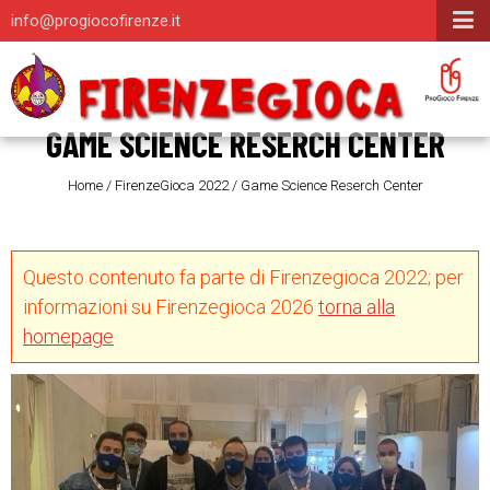
info@progiocofirenze.it
GAME SCIENCE RESERCH CENTER
Home
/
FirenzeGioca 2022
/
Game Science Reserch Center
Questo contenuto fa parte di Firenzegioca 2022; per
informazioni su Firenzegioca 2026
torna alla
homepage