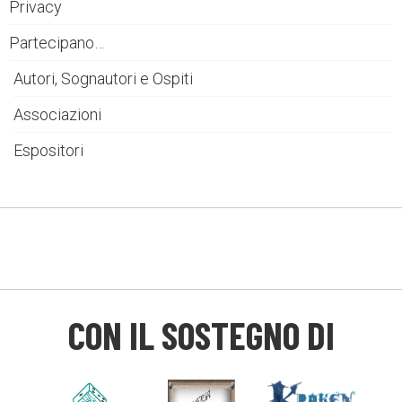
Privacy
Partecipano…
Autori, Sognautori e Ospiti
Associazioni
Espositori
CON IL SOSTEGNO DI