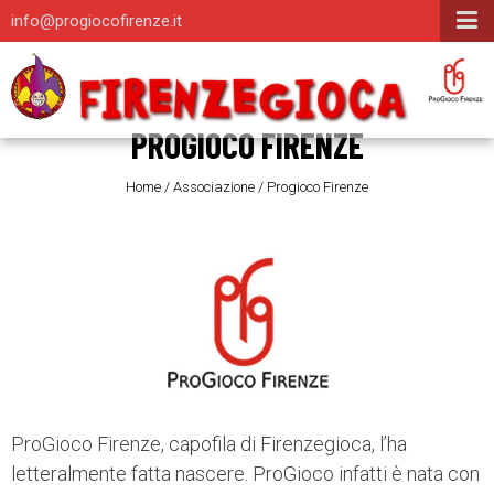
info@progiocofirenze.it
PROGIOCO FIRENZE
Home
/
Associazione
/
Progioco Firenze
ProGioco Firenze, capofila di Firenzegioca, l’ha
letteralmente fatta nascere. ProGioco infatti è nata con