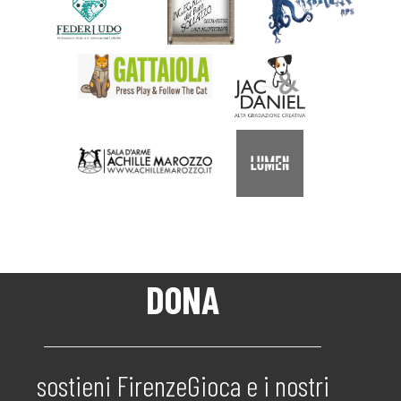
DONA
sostieni FirenzeGioca e i nostri