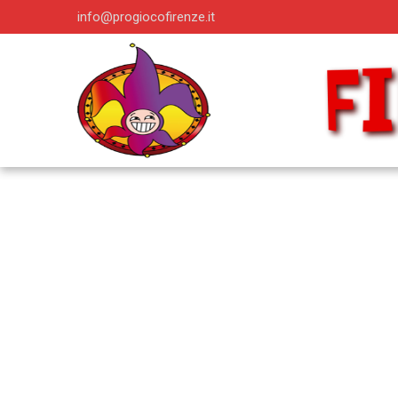
info@progiocofirenze.it