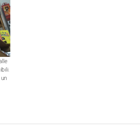
alle
bili.
 un