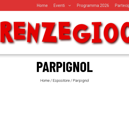
Home
Eventi
Programma 2026
Partec
PARPIGNOL
Home
/
Espositore
/
Parpignol