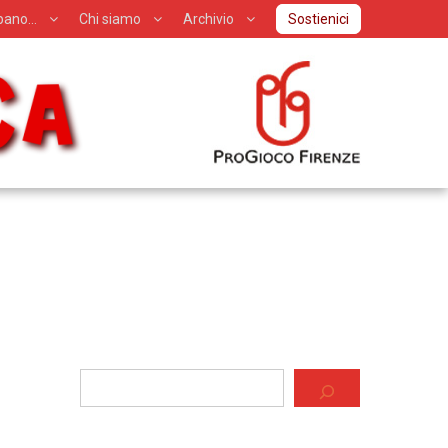
ipano…
Chi siamo
Archivio
Sostienici
Cerca