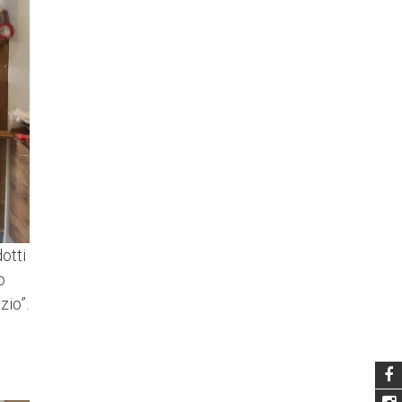
otti
o
zio”.