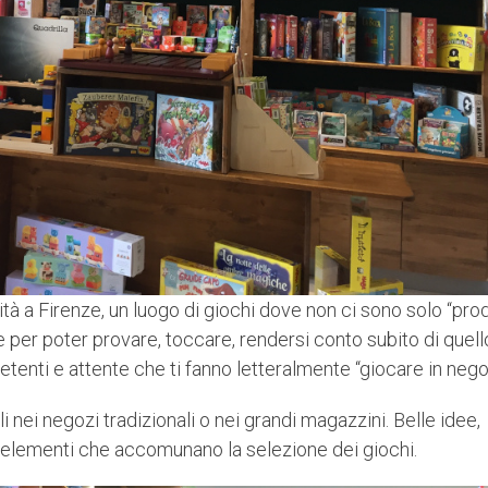
ità a Firenze, un luogo di giochi dove non ci sono solo “prod
e per poter provare, toccare, rendersi conto subito di quell
enti e attente che ti fanno letteralmente “giocare in nego
li nei negozi tradizionali o nei grandi magazzini. Belle idee,
li elementi che accomunano la selezione dei giochi.