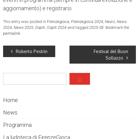
aggiornamento) e registrarsi.
This entry was posted in
Firenzegioca
,
Firenzegioca 2024
,
News
,
News
2024
,
News 2025
,
Ospiti
,
Ospiti 2024
and tagged
2025-SE
. Bookmark the
permalink
.
Roberto Pestrin
Festival del Buon
Sollazzo
Cerca
Home
News
Programma
La ludoteca di FirenzeGioca