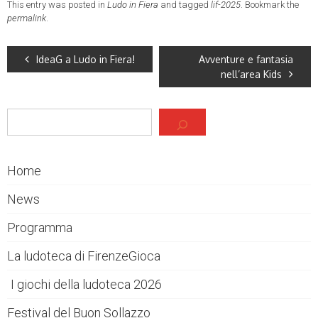
This entry was posted in
Ludo in Fiera
and tagged
lif-2025
. Bookmark the
permalink
.
IdeaG a Ludo in Fiera!
Avventure e fantasia
nell’area Kids
Cerca
Home
News
Programma
La ludoteca di FirenzeGioca
I giochi della ludoteca 2026
Festival del Buon Sollazzo