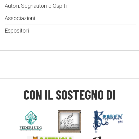
Autori, Sognautori e Ospiti
Associazioni
Espositori
CON IL SOSTEGNO DI