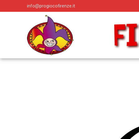
info@progiocofirenze.it