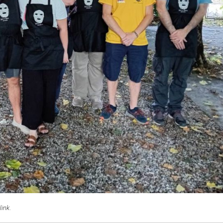
link
.