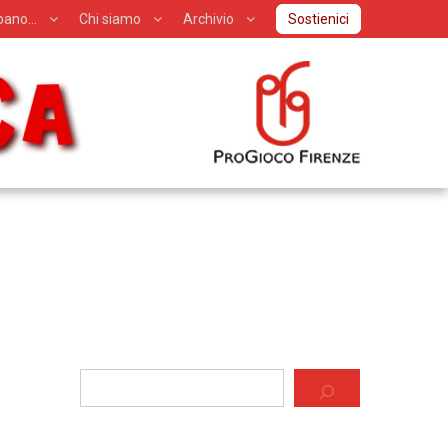
ipano…
Chi siamo
Archivio
Sostienici
Cerca