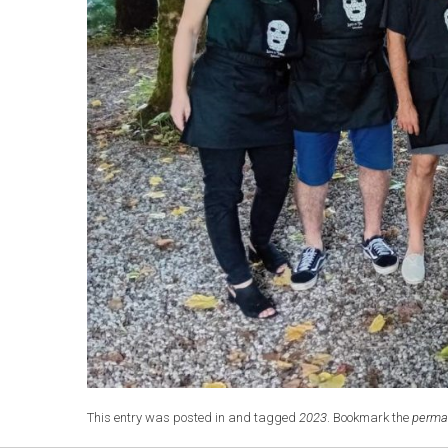
This entry was posted in and tagged
2023
. Bookmark the
perma