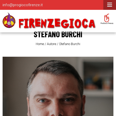
info@progiocofirenze.it
STEFANO BURCHI
Home
/
Autore
/
Stefano Burchi