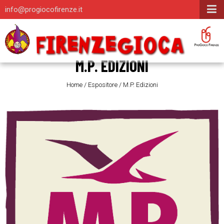
info@progiocofirenze.it
M.P. EDIZIONI
Home
/
Espositore
/
M.P. Edizioni