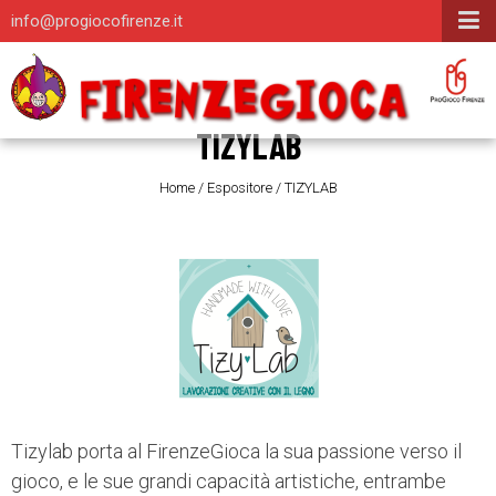
info@progiocofirenze.it
TIZYLAB
Home
/
Espositore
/
TIZYLAB
Tizylab porta al FirenzeGioca la sua passione verso il
gioco, e le sue grandi capacità artistiche, entrambe