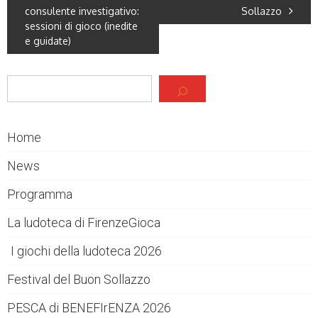
consulente investigativo:
Sollazzo
sessioni di gioco (inedite
e guidate)
Cerca
Home
News
Programma
La ludoteca di FirenzeGioca
I giochi della ludoteca 2026
Festival del Buon Sollazzo
PESCA di BENEFIrENZA 2026