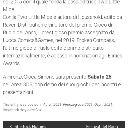
nel 2015 con il quale fonda la casa editrice Two Little
Mice.
Con la Two Little Mice è autore di Household, edito da
Raven Distribution e vincitore del premio Gioco di
Ruolo dell’Anno, il prestigioso premio assegnato da
Lucca Comics&Games, nel 2019. Broken Compass,
l’ultimo gioco di ruolo edito e primo distribuito
internazionalmente, è adesso in nomination agli Ennies
Awards.
A FirenzeGioca Simone sarà presente
Sabato 25
nell’Area GDR, con demo dei suoi giochi, per incontri e
presentazioni.
This entry was posted in
Autori 2021
,
Firenzegioca 2021
,
Ospiti 2021
.
Bookmark the
permalink
.
Sherlock Holmes
Festival del Buon