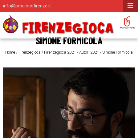
info@progiocofirenze.it
SIMONE FORMICOLA
Home
/
Firenzegioca
/
Firenzegioca 2021
/
Autori 2021
/
Simone Formicola