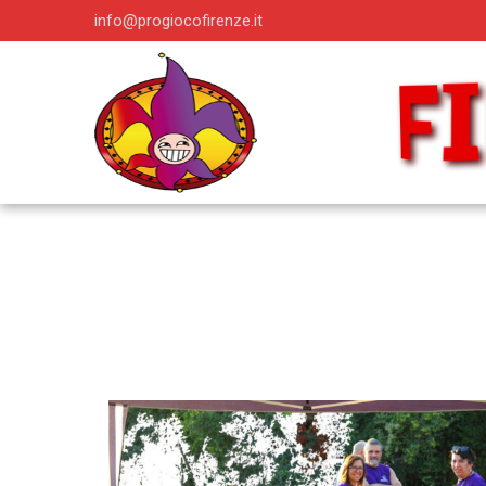
info@progiocofirenze.it