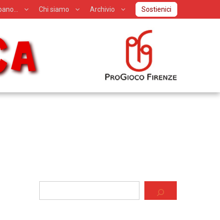
ipano…
Chi siamo
Archivio
Sostienici
Cerca