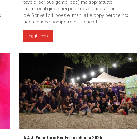
tavolo, serious game, ecc) ma soprattutto
inserisce il gioco nei posti dove ancora non
o
c’è.Scrive libri, poesie, manuali e copy perchè no;
adora anche comporre musiche st...
Leggi il resto
A.A.A. Volontariə Per FirenzeGioca 2025