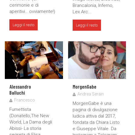
cerimonie e di
Brancalonia, Inferno,
aperitivi… ovviamente!)
Lex Arc...
Leggi il resto
Leggi il resto
Alessandro
MorgenGabe
Balluchi
Andrea Serain
Francesco
MorgenGabe è una
Fumettista
pagina di divulgazione
(Donatello,The New
ludica attiva dal 2017,
World, La Dama degli
fondata da Chiara Listo
Abissi- La storia
e Giuseppe Vitale. Da
segreta di Elisa