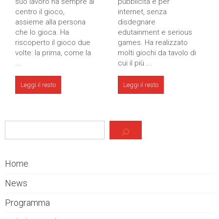
suo lavoro ha sempre al
pubblicità e per
centro il gioco,
internet, senza
assieme alla persona
disdegnare
che lo gioca. Ha
edutainment e serious
riscoperto il gioco due
games. Ha realizzato
volte: la prima, come la
molti giochi da tavolo di
...
cui il più ...
Leggi il resto
Leggi il resto
Cerca
Home
News
Programma