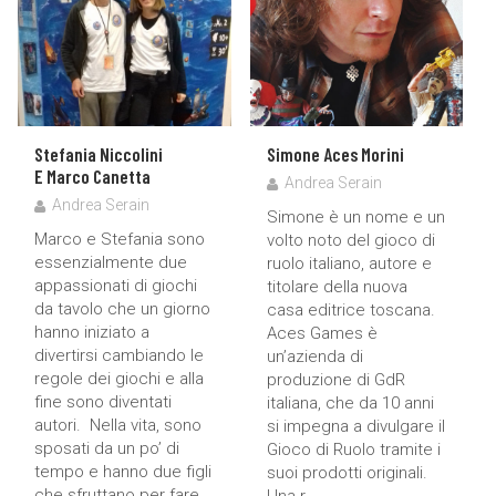
Stefania Niccolini
Simone Aces Morini
E Marco Canetta
Andrea Serain
Andrea Serain
Simone è un nome e un
Marco e Stefania sono
volto noto del gioco di
essenzialmente due
ruolo italiano, autore e
appassionati di giochi
titolare della nuova
da tavolo che un giorno
casa editrice toscana.
hanno iniziato a
Aces Games è
divertirsi cambiando le
un’azienda di
regole dei giochi e alla
produzione di GdR
fine sono diventati
italiana, che da 10 anni
autori. Nella vita, sono
si impegna a divulgare il
sposati da un po’ di
Gioco di Ruolo tramite i
tempo e hanno due figli
suoi prodotti originali.
che sfruttano per fare...
Una r...