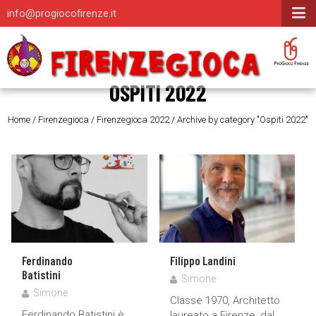
info@progiocofirenze.it
OSPITI 2022
Home
/
Firenzegioca
/
Firenzegioca 2022
/
Archive by category "Ospiti 2022"
Ferdinando
Filippo Landini
Batistini
Simone
Simone
Classe 1970, Architetto
Ferdinando Batistini è
laureato a Firenze, dal