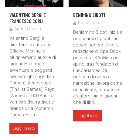
VALENTINO SERGI E
BENIMINO SIDOTI
FRANCESCO CORLI
Francesco
Andrea Serain
Beniamino Sidoti inizia a
Valentino Sergi è
occuparsi di giochi nel
direttore creativo di
secolo scorso: è nella
Officina Meningi e
redazione di SpellBook
pluripremiato autore di
prima e di KAoSino poi,
giochi. Ha firmato
quindi tra i fondatori di
avventure e soggetti
LuccaGames. Si
per Farsight (Lightfish
occupa di gioco e
Games), Xenoscape
narrazione, lavora come
(Tin Hat Games), Rayn
consulente, formatore
(Aristea), 1000 Anni da
e autore, sia di giochi
Vampiro (Narrattiva) e
che di libri....
Brancalonia (Acheron
Games – vin...
Leggi il resto
Leggi il resto