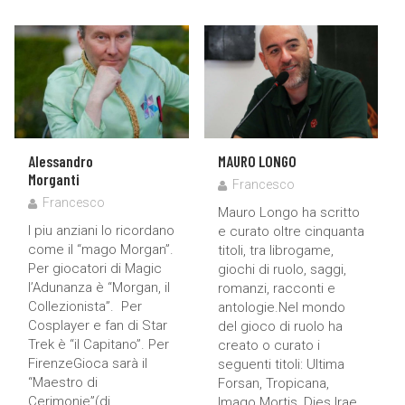
Alessandro
MAURO LONGO
Morganti
Francesco
Francesco
Mauro Longo ha scritto
I piu anziani lo ricordano
e curato oltre cinquanta
come il “mago Morgan”.
titoli, tra librogame,
Per giocatori di Magic
giochi di ruolo, saggi,
l’Adunanza è “Morgan, il
romanzi, racconti e
Collezionista”. Per
antologie.Nel mondo
Cosplayer e fan di Star
del gioco di ruolo ha
Trek è “il Capitano”. Per
creato o curato i
FirenzeGioca sarà il
seguenti titoli: Ultima
“Maestro di
Forsan, Tropicana,
Cerimonie”(di
Imago Mortis, Dies Irae,