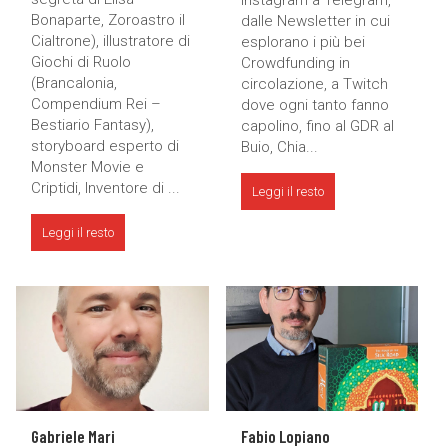
Instagram a Telegram,
Bonaparte, Zoroastro il
dalle Newsletter in cui
Cialtrone), illustratore di
esplorano i più bei
Giochi di Ruolo
Crowdfunding in
(Brancalonia,
circolazione, a Twitch
Compendium Rei –
dove ogni tanto fanno
Bestiario Fantasy),
capolino, fino al GDR al
storyboard esperto di
Buio, Chia...
Monster Movie e
Criptidi, Inventore di ...
Leggi il resto
Leggi il resto
Gabriele Mari
Fabio Lopiano