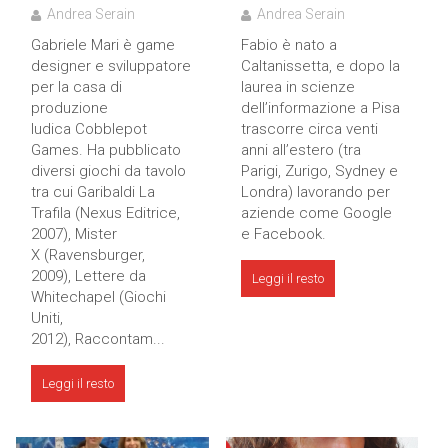
Andrea Serain
Andrea Serain
Gabriele Mari è game
Fabio è nato a
designer e sviluppatore
Caltanissetta, e dopo la
per la casa di
laurea in scienze
produzione
dell’informazione a Pisa
ludica Cobblepot
trascorre circa venti
Games. Ha pubblicato
anni all’estero (tra
diversi giochi da tavolo
Parigi, Zurigo, Sydney e
tra cui Garibaldi La
Londra) lavorando per
Trafila (Nexus Editrice,
aziende come Google
2007), Mister
e Facebook.
X (Ravensburger,
2009), Lettere da
Leggi il resto
Whitechapel (Giochi
Uniti,
2012), Raccontam...
Leggi il resto